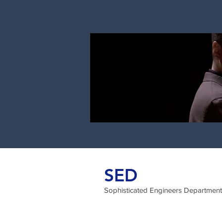
SED
Sophisticated Engineers Department