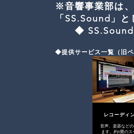
※音響事業部は、2
「SS.Sound
​ ◆ SS.Soun
​◆提供サービス一覧（旧ペ
レコーディ
音声、楽器などの
ます。約6畳のス