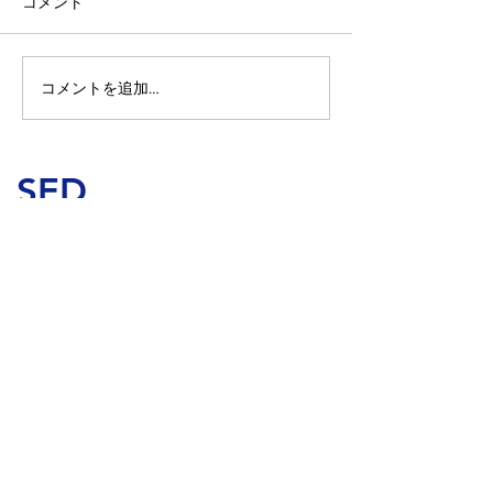
コメント
コメントを追加…
ヤマハ音楽教室70周年を
ヤマハエレクト
記念した「シンクビート
会 音響受注
コンサート」に会場設営
からPAとして参加しまし
SED
た。
Sophisticated Engineers Department
エスイーディー株式会社
〒141-0001
東京都品川区北品川5-12-5 御殿山河惣ビル
3F
TEL：03-3446-9340（営業時間 9:00 〜
17:00）
派遣番号 派 13-311839
プライバシーポリシー